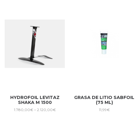
HYDROFOIL LEVITAZ
GRASA DE LITIO SABFOIL
SHAKA M 1500
(75 ML)
1.780,00
€
–
2.120,00
€
11,99
€