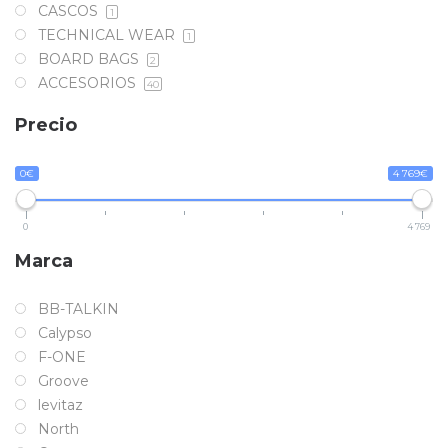
CASCOS
1
TECHNICAL WEAR
1
BOARD BAGS
2
ACCESORIOS
40
Precio
0€
4 769€
0
4 769
Marca
BB-TALKIN
Calypso
F-ONE
Groove
levitaz
North